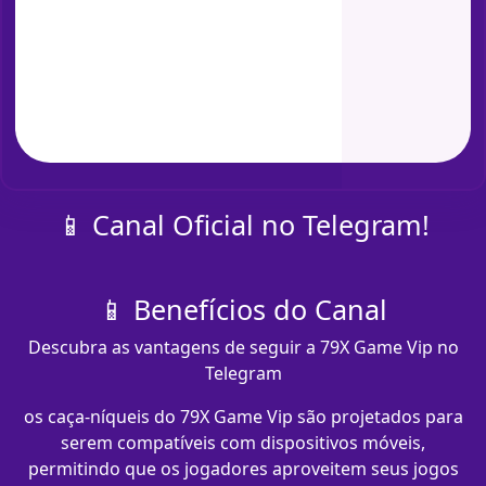
📱 Canal Oficial no Telegram!
📱 Benefícios do Canal
Descubra as vantagens de seguir a 79X Game Vip no
Telegram
os caça-níqueis do 79X Game Vip são projetados para
serem compatíveis com dispositivos móveis,
permitindo que os jogadores aproveitem seus jogos