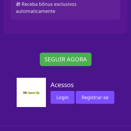
🎁 Receba bônus exclusivos
automaticamente
SEGUIR AGORA
Acessos
Login
Registrar-se