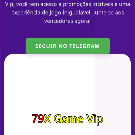
Vip, você tem acesso a promoções incríveis e uma
experiência de jogo inigualável. Junte-se aos
vencedores agora!
SEGUIR NO TELEGRAM