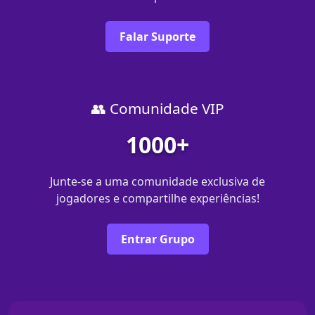
Falar Suporte
👥 Comunidade VIP
1000+
Junte-se a uma comunidade exclusiva de
jogadores e compartilhe experiências!
Entrar Grupo