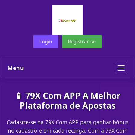
Login
Registrar-se
Menu
📱 79X Com APP A Melhor
Plataforma de Apostas
Cadastre-se na 79X Com APP para ganhar bônus
no cadastro e em cada recarga. Com a 79X Com