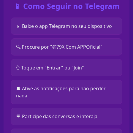
📱 Como Seguir no Telegram
📱 Baixe o app Telegram no seu dispositivo
🔍 Procure por "@79X Com APPOficial"
👆 Toque em "Entrar" ou "Join"
🔔 Ative as notificações para não perder
nada
💬 Participe das conversas e interaja