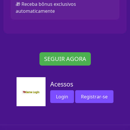
🎁 Receba bônus exclusivos
automaticamente
SEGUIR AGORA
Acessos
Login
Registrar-se