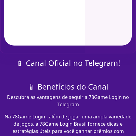
📱 Canal Oficial no Telegram!
📱 Benefícios do Canal
Descubra as vantagens de seguir a 78Game Login no
Telegram
Na 78Game Login , além de jogar uma ampla variedade
de jogos, a 78Game Login Brasil fornece dicas e
estratégias úteis para você ganhar prêmios com