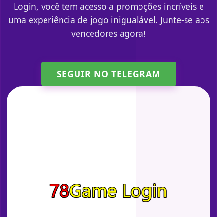
Login, você tem acesso a promoções incríveis e
uma experiência de jogo inigualável. Junte-se aos
vencedores agora!
SEGUIR NO TELEGRAM