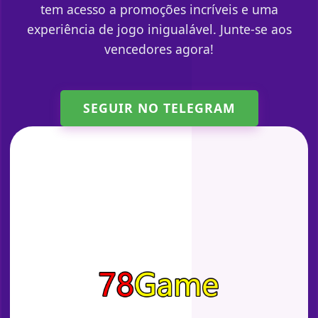
tem acesso a promoções incríveis e uma
experiência de jogo inigualável. Junte-se aos
vencedores agora!
SEGUIR NO TELEGRAM