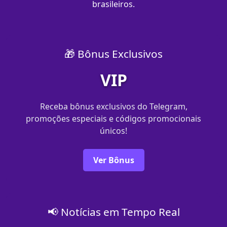
brasileiros.
🎁 Bônus Exclusivos
VIP
Receba bônus exclusivos do Telegram,
promoções especiais e códigos promocionais
únicos!
Ver Bônus
📢 Notícias em Tempo Real