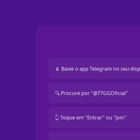
📱 Baixe o app Telegram no seu disp
🔍 Procure por "@77GGOficial"
👆 Toque em "Entrar" ou "Join"