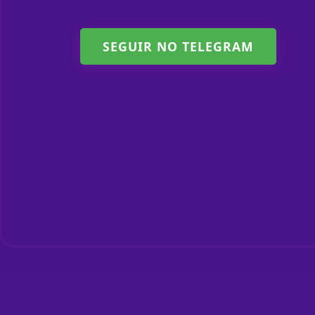
SEGUIR NO TELEGRAM