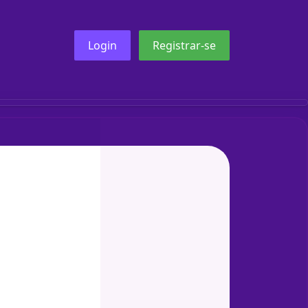
Login
Registrar-se