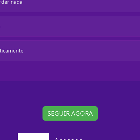
erder nada
a
aticamente
SEGUIR AGORA