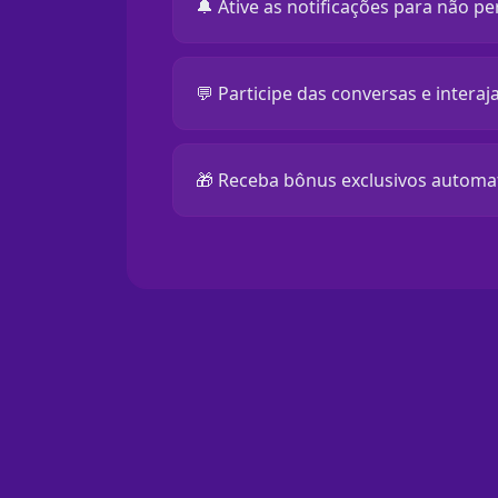
🔔 Ative as notificações para não p
💬 Participe das conversas e interaj
🎁 Receba bônus exclusivos autom