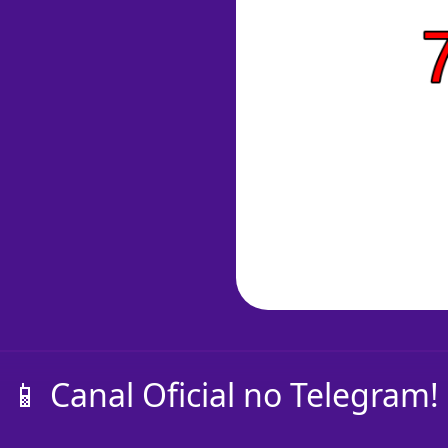
📱 Canal Oficial no Telegram!