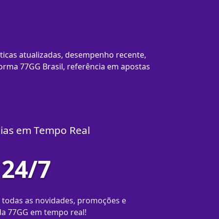
ísticas atualizadas, desempenho recente,
forma 77GG Brasil, referência em apostas
cias em Tempo Real
24/7
e todas as novidades, promoções e
da 77GG em tempo real!