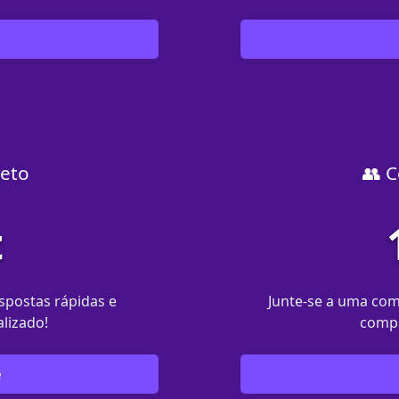
reto
👥 
t
espostas rápidas e
Junte-se a uma com
lizado!
compa
e