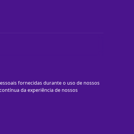
essoais fornecidas durante o uso de nossos
 contínua da experiência de nossos