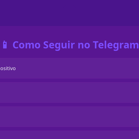
📱 Como Seguir no Telegram
ositivo