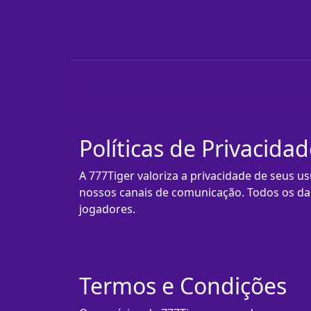
Políticas de Privacida
A 777Tiger valoriza a privacidade de seus 
nossos canais de comunicação. Todos os dad
jogadores.
Termos e Condições