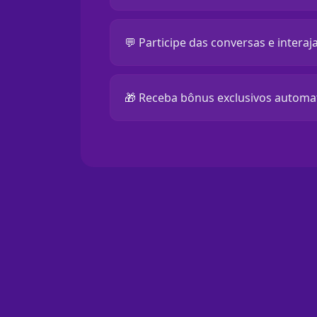
💬 Participe das conversas e interaj
🎁 Receba bônus exclusivos autom