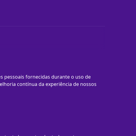
s pessoais fornecidas durante o uso de
elhoria contínua da experiência de nossos