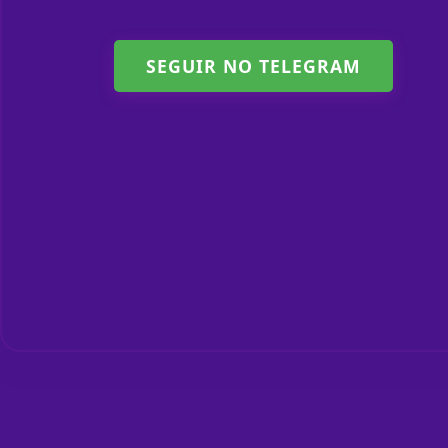
SEGUIR NO TELEGRAM