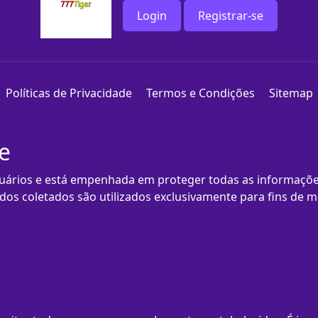
Login
Registrar-se
Políticas de Privacidade
Termos e Condições
Sitemap
de
usuários e está empenhada em proteger todas as informaçõe
os coletados são utilizados exclusivamente para fins de m