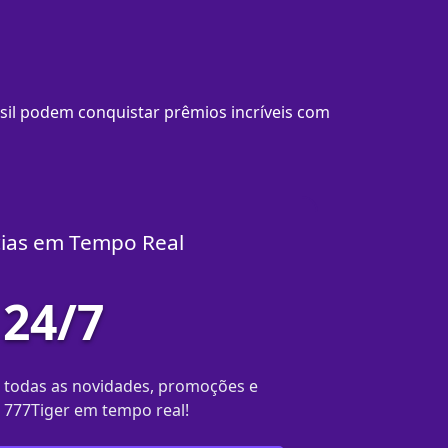
sil podem conquistar prêmios incríveis com
cias em Tempo Real
24/7
e todas as novidades, promoções e
 777Tiger em tempo real!