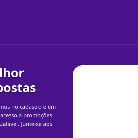
lhor
postas
ônus no cadastro e em
m acesso a promoções
ualável. Junte-se aos