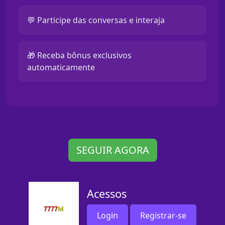
💬 Participe das conversas e interaja
🎁 Receba bônus exclusivos
automaticamente
SEGUIR AGORA
Acessos
Login
Registrar-se