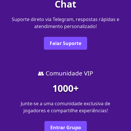
Chat
Suporte direto via Telegram, respostas rápidas e
atendimento personalizado!
Falar Suporte
👥 Comunidade VIP
1000+
Junte-se a uma comunidade exclusiva de
jogadores e compartilhe experiências!
Entrar Grupo