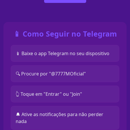
📱 Como Seguir no Telegram
📱 Baixe o app Telegram no seu dispositivo
🔍 Procure por "@7777MOficial"
👆 Toque em "Entrar" ou "Join"
🔔 Ative as notificações para não perder
nada