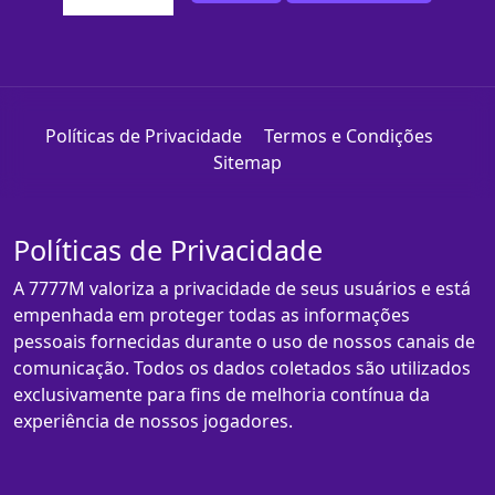
Políticas de Privacidade
Termos e Condições
Sitemap
Políticas de Privacidade
A 7777M valoriza a privacidade de seus usuários e está
empenhada em proteger todas as informações
pessoais fornecidas durante o uso de nossos canais de
comunicação. Todos os dados coletados são utilizados
exclusivamente para fins de melhoria contínua da
experiência de nossos jogadores.