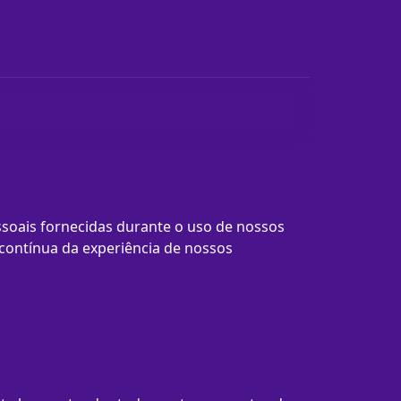
ssoais fornecidas durante o uso de nossos
 contínua da experiência de nossos