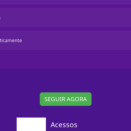
a
aticamente
SEGUIR AGORA
Acessos