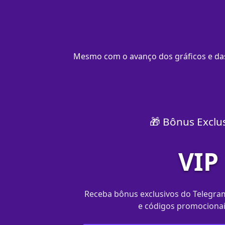
Mesmo com o avanço dos gráficos e das
🎁 Bônus Exclu
VIP
Receba bônus exclusivos do Telegra
e códigos promocionai