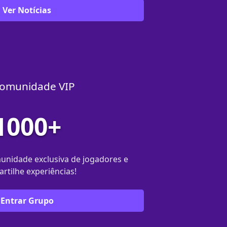
Ver Notícias
Comunidade VIP
1000+
unidade exclusiva de jogadores e
rtilhe experiências!
Entrar Grupo