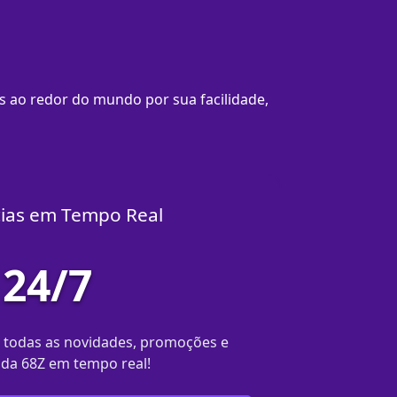
 ao redor do mundo por sua facilidade,
cias em Tempo Real
24/7
e todas as novidades, promoções e
 da 68Z em tempo real!