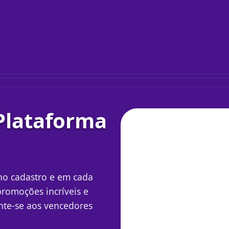
 Plataforma
no cadastro e em cada
promoções incríveis e
unte-se aos vencedores