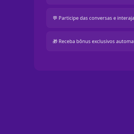
💬 Participe das conversas e interaj
🎁 Receba bônus exclusivos autom