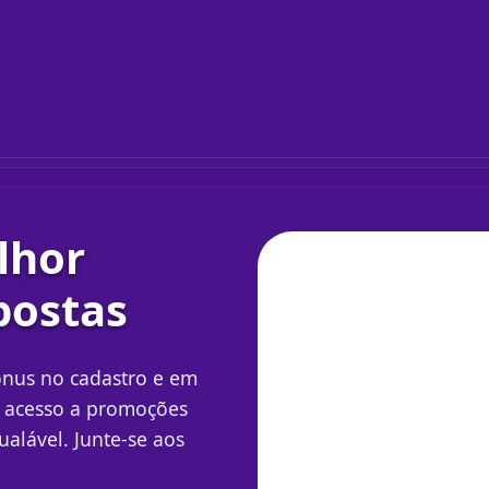
lhor
postas
ônus no cadastro e em
m acesso a promoções
ualável. Junte-se aos