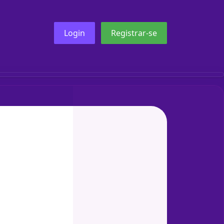
Login
Registrar-se