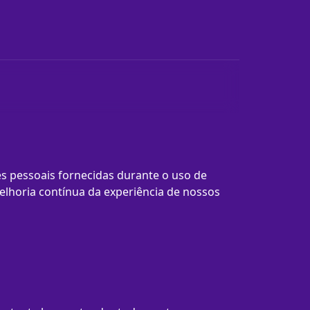
s pessoais fornecidas durante o uso de
elhoria contínua da experiência de nossos