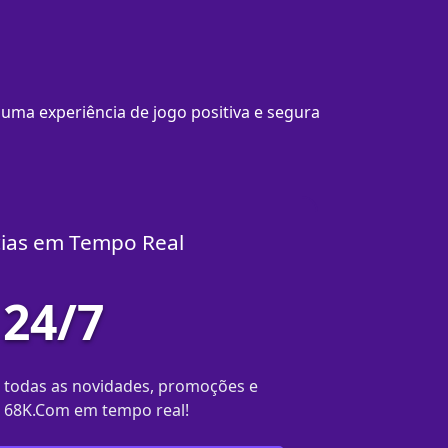
uma experiência de jogo positiva e segura
cias em Tempo Real
24/7
e todas as novidades, promoções e
 68K.Com em tempo real!