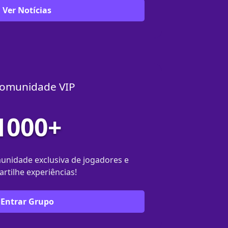
Ver Notícias
Comunidade VIP
1000+
unidade exclusiva de jogadores e
rtilhe experiências!
Entrar Grupo