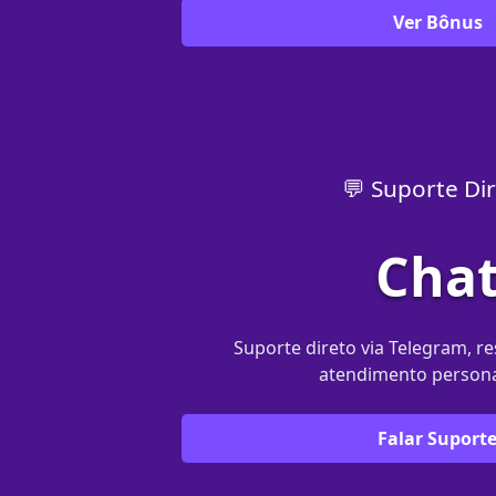
Ver Bônus
💬 Suporte Di
Cha
Suporte direto via Telegram, r
atendimento persona
Falar Suport