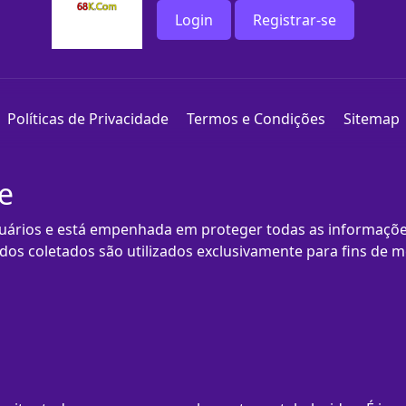
Login
Registrar-se
Políticas de Privacidade
Termos e Condições
Sitemap
de
suários e está empenhada em proteger todas as informaçõe
os coletados são utilizados exclusivamente para fins de m