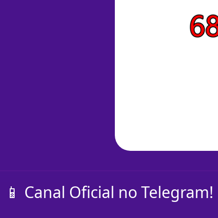
📱 Canal Oficial no Telegram!