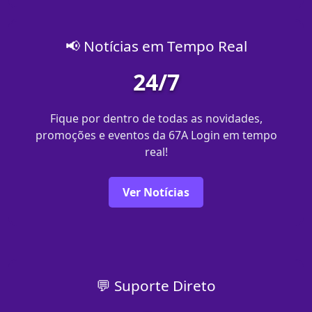
📢 Notícias em Tempo Real
24/7
Fique por dentro de todas as novidades,
promoções e eventos da 67A Login em tempo
real!
Ver Notícias
💬 Suporte Direto