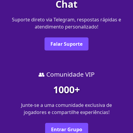
Chat
Suporte direto via Telegram, respostas rápidas e
atendimento personalizado!
Falar Suporte
👥 Comunidade VIP
1000+
Junte-se a uma comunidade exclusiva de
jogadores e compartilhe experiências!
Entrar Grupo