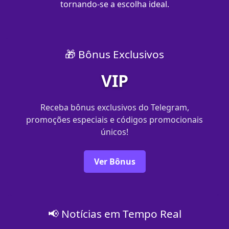
tornando-se a escolha ideal.
🎁 Bônus Exclusivos
VIP
Receba bônus exclusivos do Telegram,
promoções especiais e códigos promocionais
únicos!
Ver Bônus
📢 Notícias em Tempo Real