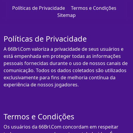
Políticas de Privacidade
Termos e Condições
Sitemap
Políticas de Privacidade
A 66Brl.Com valoriza a privacidade de seus usuários e
está empenhada em proteger todas as informações
pessoais fornecidas durante o uso de nossos canais de
comunicação. Todos os dados coletados são utilizados
exclusivamente para fins de melhoria contínua da
experiência de nossos jogadores.
Termos e Condições
Os usuários da 66Brl.Com concordam em respeitar