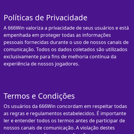
Políticas de Privacidade
A 666Win valoriza a privacidade de seus usuários e está
empenhada em proteger todas as informações
pessoais fornecidas durante o uso de nossos canais de
comunicação. Todos os dados coletados são utilizados
exclusivamente para fins de melhoria contínua da
experiência de nossos jogadores.
Termos e Condições
Os usuários da 666Win concordam em respeitar todas
as regras e regulamentos estabelecidos. É importante
ler e entender todos os termos antes de participar de
nossos canais de comunicação. A violação destes