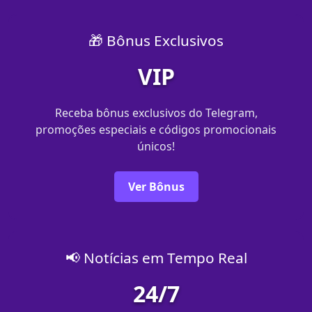
🎁 Bônus Exclusivos
VIP
Receba bônus exclusivos do Telegram,
promoções especiais e códigos promocionais
únicos!
Ver Bônus
📢 Notícias em Tempo Real
24/7