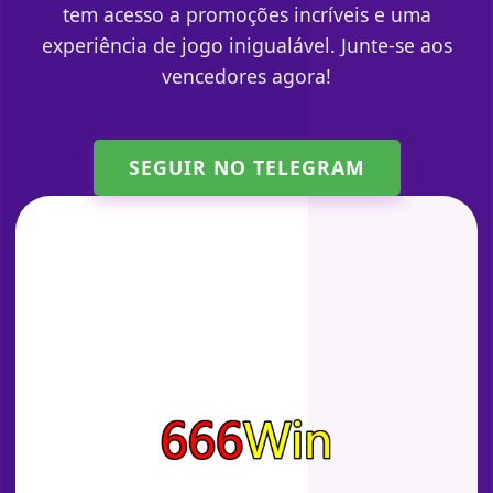
tem acesso a promoções incríveis e uma
experiência de jogo inigualável. Junte-se aos
vencedores agora!
SEGUIR NO TELEGRAM