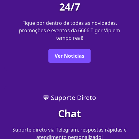
24/7
Fique por dentro de todas as novidades,
promoções e eventos da 6666 Tiger Vip em
tempo real!
Ver Notícias
💬 Suporte Direto
Chat
Suporte direto via Telegram, respostas rápidas e
atendimento personalizado!