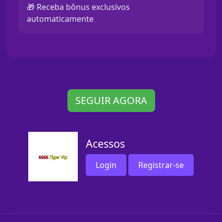
🎁 Receba bônus exclusivos
automaticamente
SEGUIR AGORA
Acessos
Login
Registrar-se