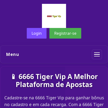
Login
Registrar-se
Menu
📱 6666 Tiger Vip A Melhor
Plataforma de Apostas
Cadastre-se na 6666 Tiger Vip para ganhar bônus
no cadastro e em cada recarga. Com a 6666 Tiger