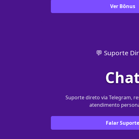
Ver Bônus
💬 Suporte Di
Cha
Suporte direto via Telegram, r
atendimento persona
Falar Suport