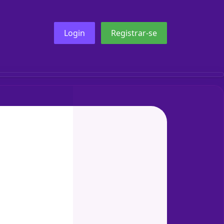
Login
Registrar-se