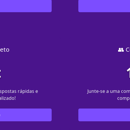
reto
👥 
t
espostas rápidas e
Junte-se a uma com
lizado!
compa
e