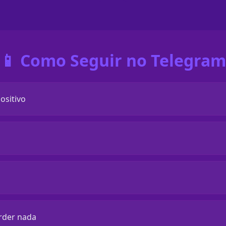
📱 Como Seguir no Telegram
ositivo
erder nada