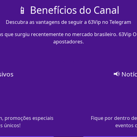
📱 Benefícios do Canal
Descubra as vantagens de seguir a 63Vip no Telegram
as que surgiu recentemente no mercado brasileiro. 63Vip O
apostadores.
sivos
📢 Notí
m, promoções especiais
Fique por dentro d
s únicos!
eventos 