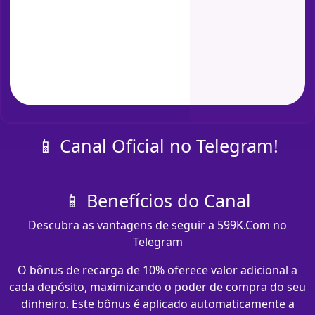
📱 Canal Oficial no Telegram!
📱 Benefícios do Canal
Descubra as vantagens de seguir a 599K.Com no
Telegram
O bônus de recarga de 10% oferece valor adicional a
cada depósito, maximizando o poder de compra do seu
dinheiro. Este bônus é aplicado automaticamente a