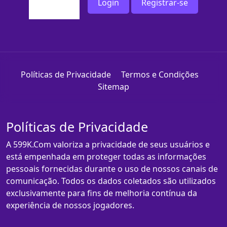
Login
Registrar-se
Políticas de Privacidade
Termos e Condições
Sitemap
Políticas de Privacidade
A 599K.Com valoriza a privacidade de seus usuários e
está empenhada em proteger todas as informações
pessoais fornecidas durante o uso de nossos canais de
comunicação. Todos os dados coletados são utilizados
exclusivamente para fins de melhoria contínua da
experiência de nossos jogadores.