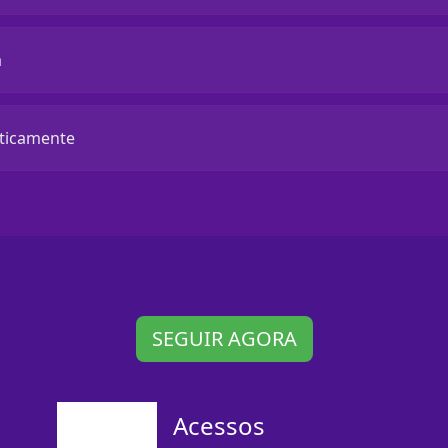
a
aticamente
SEGUIR AGORA
Acessos