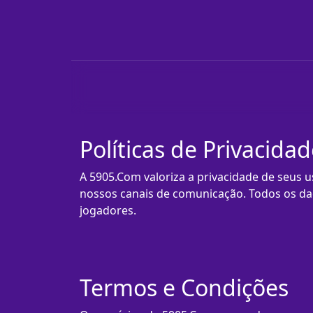
Políticas de Privacida
A 5905.Com valoriza a privacidade de seus 
nossos canais de comunicação. Todos os dad
jogadores.
Termos e Condições