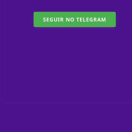
SEGUIR NO TELEGRAM