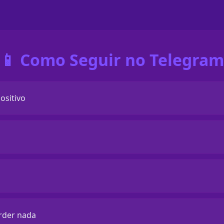
📱 Como Seguir no Telegram
ositivo
erder nada