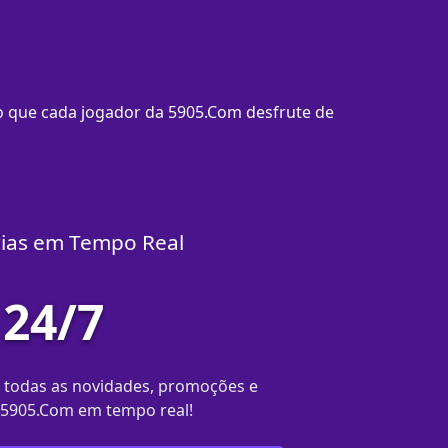
do que cada jogador da 5905.Com desfrute de
cias em Tempo Real
24/7
e todas as novidades, promoções e
 5905.Com em tempo real!