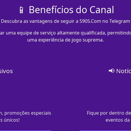
📱 Benefícios do Canal
Descubra as vantagens de seguir a 5905.Com no Telegram
riar uma equipe de serviço altamente qualificada, permitin
uma experiência de jogo suprema.
sivos
📢 Notí
m, promoções especiais
Fique por dentro d
s únicos!
eventos da