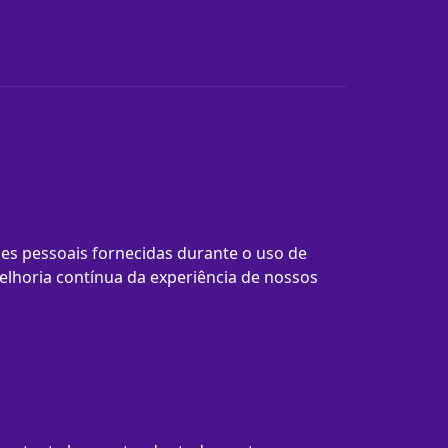
es pessoais fornecidas durante o uso de
elhoria contínua da experiência de nossos