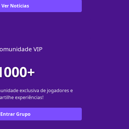
Ver Notícias
Comunidade VIP
1000+
unidade exclusiva de jogadores e
rtilhe experiências!
Entrar Grupo