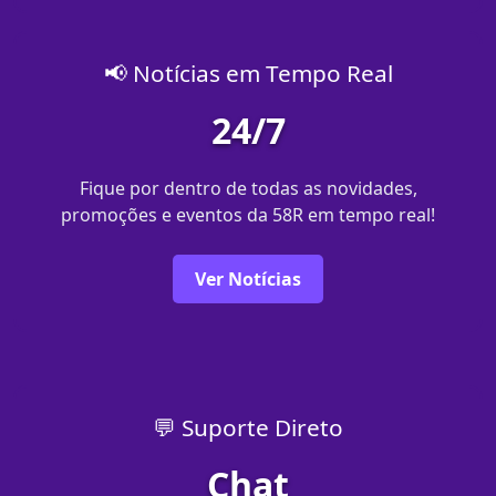
📢 Notícias em Tempo Real
24/7
Fique por dentro de todas as novidades,
promoções e eventos da 58R em tempo real!
Ver Notícias
💬 Suporte Direto
Chat