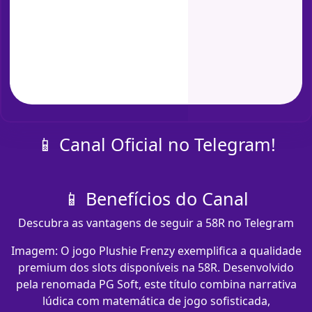
📱 Canal Oficial no Telegram!
📱 Benefícios do Canal
Descubra as vantagens de seguir a 58R no Telegram
Imagem: O jogo Plushie Frenzy exemplifica a qualidade
premium dos slots disponíveis na 58R. Desenvolvido
pela renomada PG Soft, este título combina narrativa
lúdica com matemática de jogo sofisticada,