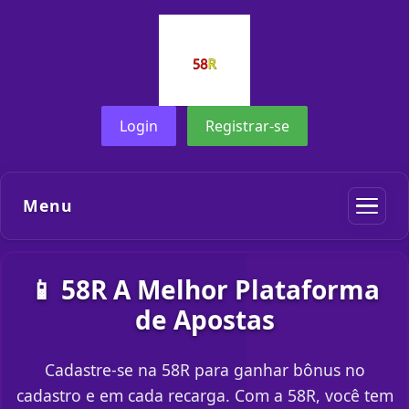
Login
Registrar-se
Menu
📱 58R A Melhor Plataforma
de Apostas
Cadastre-se na 58R para ganhar bônus no
cadastro e em cada recarga. Com a 58R, você tem