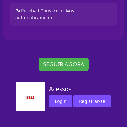
🎁 Receba bônus exclusivos
automaticamente
SEGUIR AGORA
Acessos
Login
Registrar-se