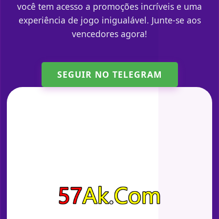
você tem acesso a promoções incríveis e uma
experiência de jogo inigualável. Junte-se aos
vencedores agora!
SEGUIR NO TELEGRAM