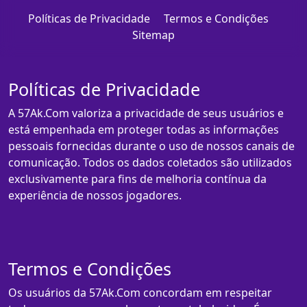
Políticas de Privacidade
Termos e Condições
Sitemap
Políticas de Privacidade
A 57Ak.Com valoriza a privacidade de seus usuários e
está empenhada em proteger todas as informações
pessoais fornecidas durante o uso de nossos canais de
comunicação. Todos os dados coletados são utilizados
exclusivamente para fins de melhoria contínua da
experiência de nossos jogadores.
Termos e Condições
Os usuários da 57Ak.Com concordam em respeitar