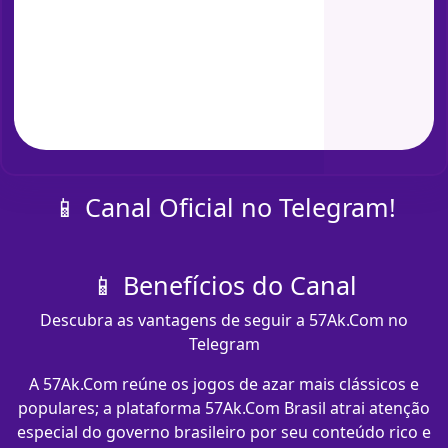
📱 Canal Oficial no Telegram!
📱 Benefícios do Canal
Descubra as vantagens de seguir a 57Ak.Com no
Telegram
A 57Ak.Com reúne os jogos de azar mais clássicos e
populares; a plataforma 57Ak.Com Brasil atrai atenção
especial do governo brasileiro por seu conteúdo rico e