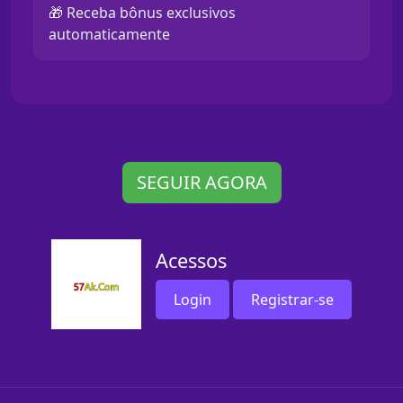
🎁 Receba bônus exclusivos
automaticamente
SEGUIR AGORA
Acessos
Login
Registrar-se