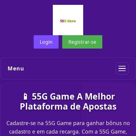
Login
Registrar-se
Menu
📱 55G Game A Melhor
Plataforma de Apostas
Cadastre-se na 55G Game para ganhar bônus no
cadastro e em cada recarga. Com a 55G Game,