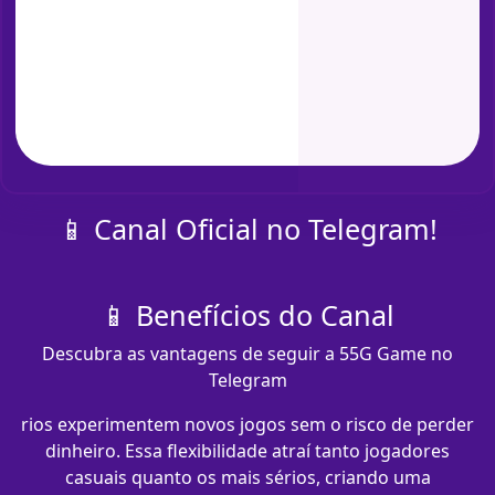
📱 Canal Oficial no Telegram!
📱 Benefícios do Canal
Descubra as vantagens de seguir a 55G Game no
Telegram
rios experimentem novos jogos sem o risco de perder
dinheiro. Essa flexibilidade atraí tanto jogadores
casuais quanto os mais sérios, criando uma