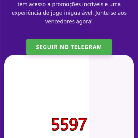
tem acesso a promoções incríveis e uma
experiência de jogo inigualável. Junte-se aos
vencedores agora!
SEGUIR NO TELEGRAM