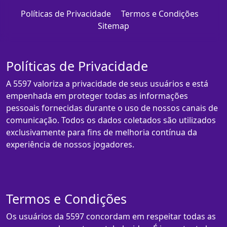
Políticas de Privacidade
Termos e Condições
Sitemap
Políticas de Privacidade
A 5597 valoriza a privacidade de seus usuários e está
empenhada em proteger todas as informações
pessoais fornecidas durante o uso de nossos canais de
comunicação. Todos os dados coletados são utilizados
exclusivamente para fins de melhoria contínua da
experiência de nossos jogadores.
Termos e Condições
Os usuários da 5597 concordam em respeitar todas as