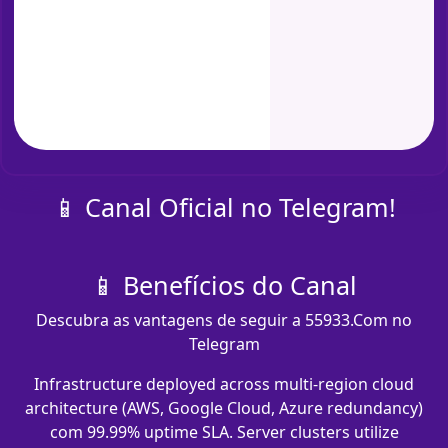
📱 Canal Oficial no Telegram!
📱 Benefícios do Canal
Descubra as vantagens de seguir a 55933.Com no
Telegram
Infrastructure deployed across multi-region cloud
architecture (AWS, Google Cloud, Azure redundancy)
com 99.99% uptime SLA. Server clusters utilize