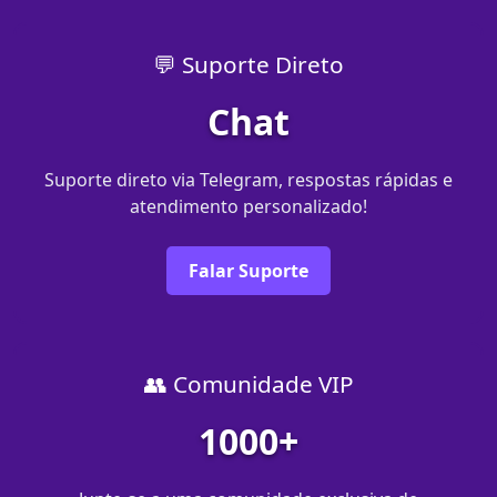
💬 Suporte Direto
Chat
Suporte direto via Telegram, respostas rápidas e
atendimento personalizado!
Falar Suporte
👥 Comunidade VIP
1000+