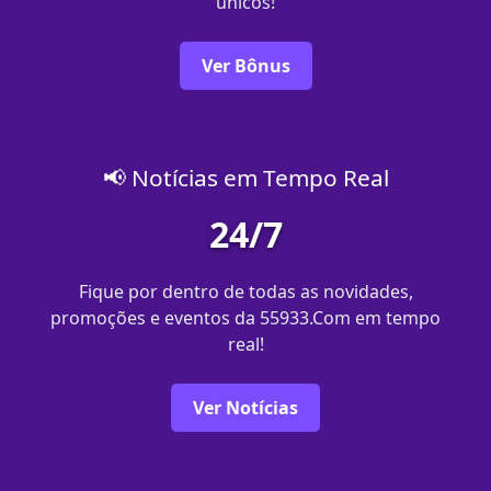
únicos!
Ver Bônus
📢 Notícias em Tempo Real
24/7
Fique por dentro de todas as novidades,
promoções e eventos da 55933.Com em tempo
real!
Ver Notícias