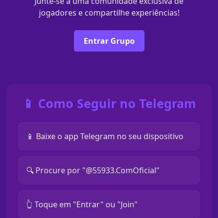
Junte-se a uma comunidade exclusiva de
jogadores e compartilhe experiências!
Entrar Grupo
📱 Como Seguir no Telegram
📱 Baixe o app Telegram no seu dispositivo
🔍 Procure por "@55933.ComOficial"
👆 Toque em "Entrar" ou "Join"