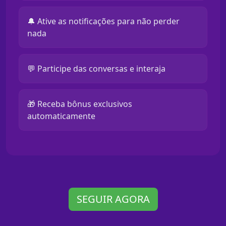
🔔 Ative as notificações para não perder
nada
💬 Participe das conversas e interaja
🎁 Receba bônus exclusivos
automaticamente
SEGUIR AGORA