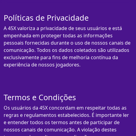
Políticas de Privacidade
A 45X valoriza a privacidade de seus usuários e está
empenhada em proteger todas as informações
pessoais fornecidas durante o uso de nossos canais de
comunicação. Todos os dados coletados são utilizados
exclusivamente para fins de melhoria contínua da
experiência de nossos jogadores.
Termos e Condições
Os usuários da 45X concordam em respeitar todas as
regras e regulamentos estabelecidos. É importante ler
e entender todos os termos antes de participar de
nossos canais de comunicação. A violação destes