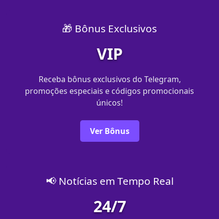
🎁 Bônus Exclusivos
VIP
Receba bônus exclusivos do Telegram,
promoções especiais e códigos promocionais
únicos!
Ver Bônus
📢 Notícias em Tempo Real
24/7