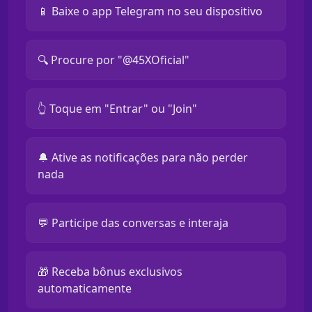
📱 Baixe o app Telegram no seu dispositivo
🔍 Procure por "@45XOficial"
👆 Toque em "Entrar" ou "Join"
🔔 Ative as notificações para não perder
nada
💬 Participe das conversas e interaja
🎁 Receba bônus exclusivos
automaticamente