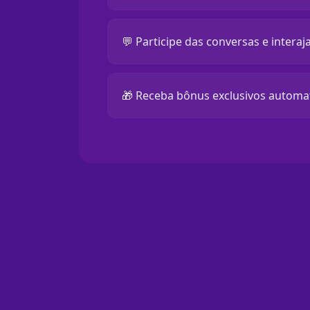
💬 Participe das conversas e interaj
🎁 Receba bônus exclusivos autom