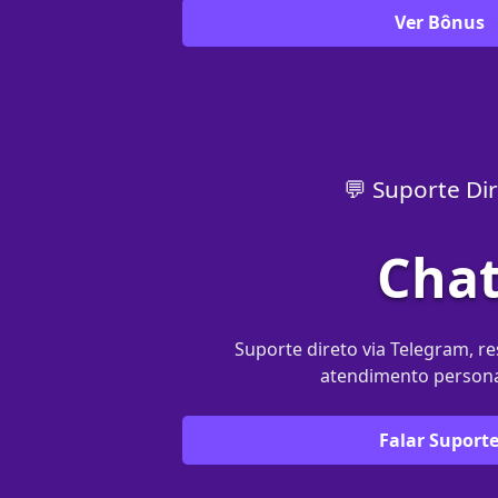
Ver Bônus
💬 Suporte Di
Cha
Suporte direto via Telegram, r
atendimento persona
Falar Suport