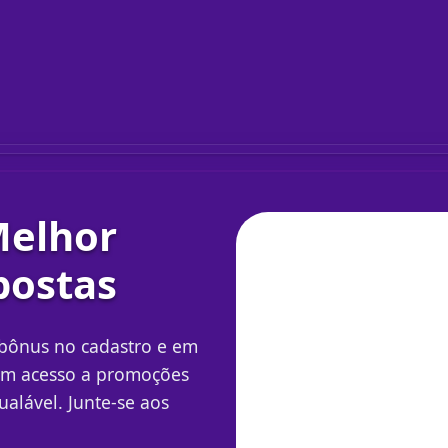
Melhor
postas
 bônus no cadastro e em
tem acesso a promoções
ualável. Junte-se aos