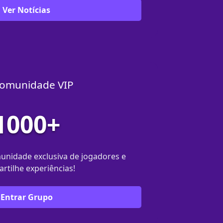
Ver Notícias
Comunidade VIP
1000+
unidade exclusiva de jogadores e
rtilhe experiências!
Entrar Grupo