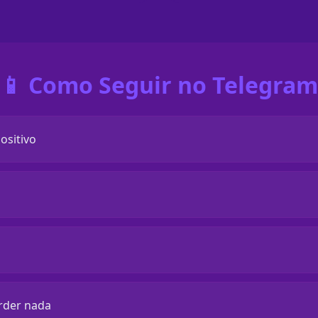
📱 Como Seguir no Telegram
ositivo
erder nada