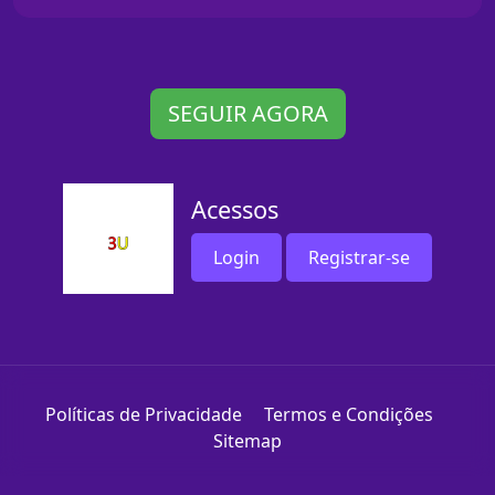
SEGUIR AGORA
Acessos
Login
Registrar-se
Políticas de Privacidade
Termos e Condições
Sitemap