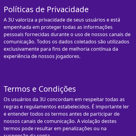
Políticas de Privacidade
A 3U valoriza a privacidade de seus usuários e está
empenhada em proteger todas as informações
pessoais fornecidas durante o uso de nossos canais de
comunicação. Todos os dados coletados são utilizados
exclusivamente para fins de melhoria contínua da
experiência de nossos jogadores.
Termos e Condições
Os usuários da 3U concordam em respeitar todas as
regras e regulamentos estabelecidos. É importante ler
e entender todos os termos antes de participar de
nossos canais de comunicação. A violação destes
termos pode resultar em penalizações ou na
suspensão da conta.