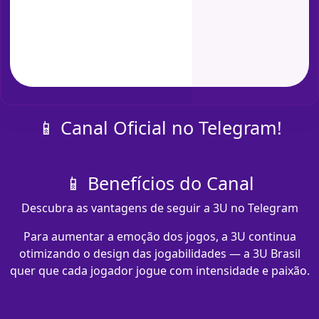
📱 Canal Oficial no Telegram!
📱 Benefícios do Canal
Descubra as vantagens de seguir a 3U no Telegram
Para aumentar a emoção dos jogos, a 3U continua
otimizando o design das jogabilidades — a 3U Brasil
quer que cada jogador jogue com intensidade e paixão.