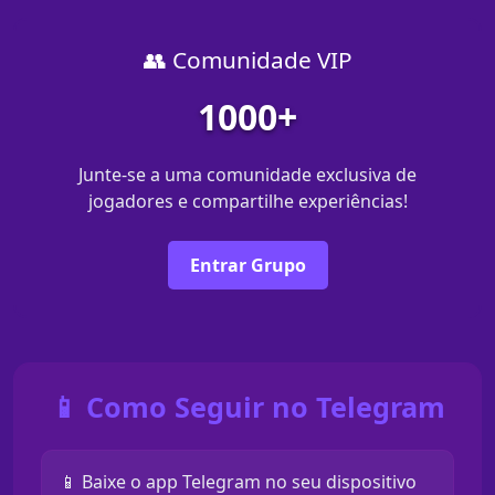
👥 Comunidade VIP
1000+
Junte-se a uma comunidade exclusiva de
jogadores e compartilhe experiências!
Entrar Grupo
📱 Como Seguir no Telegram
📱 Baixe o app Telegram no seu dispositivo