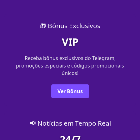
🎁 Bônus Exclusivos
VIP
Receba bônus exclusivos do Telegram,
promoções especiais e códigos promocionais
únicos!
Ver Bônus
📢 Notícias em Tempo Real
24/7