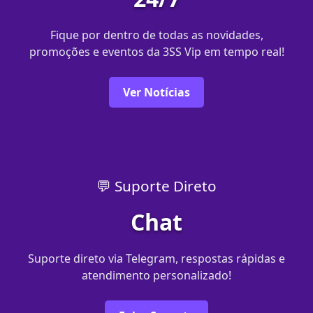
Fique por dentro de todas as novidades,
promoções e eventos da 3SS Vip em tempo real!
Ver Notícias
💬 Suporte Direto
Chat
Suporte direto via Telegram, respostas rápidas e
atendimento personalizado!