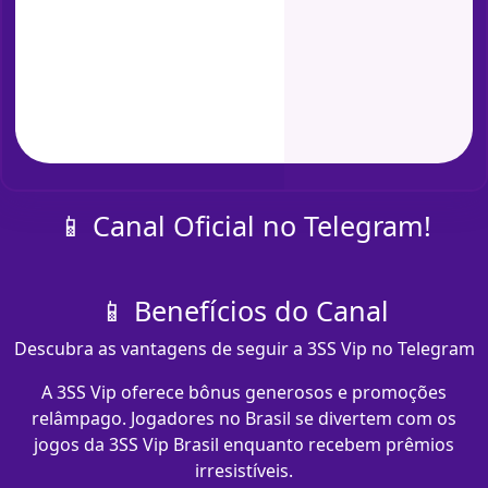
📱 Canal Oficial no Telegram!
📱 Benefícios do Canal
Descubra as vantagens de seguir a 3SS Vip no Telegram
A 3SS Vip oferece bônus generosos e promoções
relâmpago. Jogadores no Brasil se divertem com os
jogos da 3SS Vip Brasil enquanto recebem prêmios
irresistíveis.