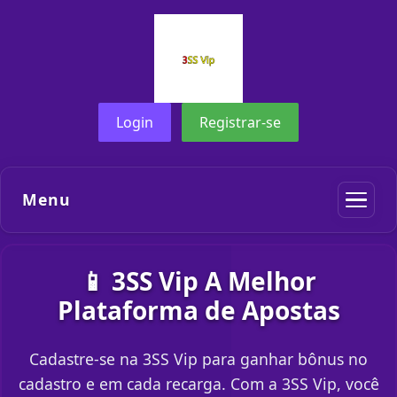
Login
Registrar-se
Menu
📱 3SS Vip A Melhor
Plataforma de Apostas
Cadastre-se na 3SS Vip para ganhar bônus no
cadastro e em cada recarga. Com a 3SS Vip, você