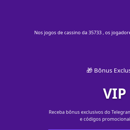
Nos jogos de cassino da 35733 , os jogador
🎁 Bônus Exclu
VIP
Receba bônus exclusivos do Telegra
e códigos promocionai