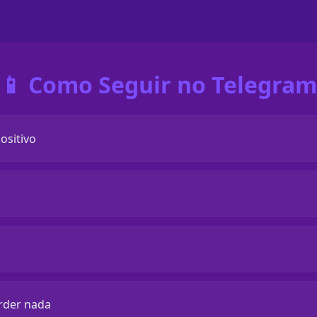
📱 Como Seguir no Telegram
ositivo
erder nada