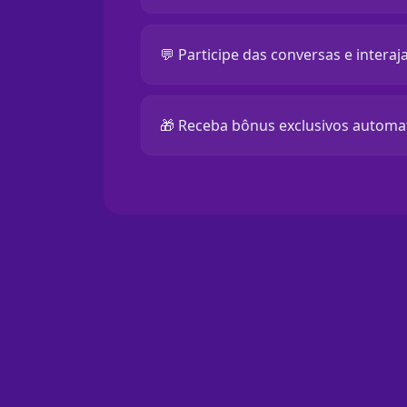
💬 Participe das conversas e interaj
🎁 Receba bônus exclusivos autom