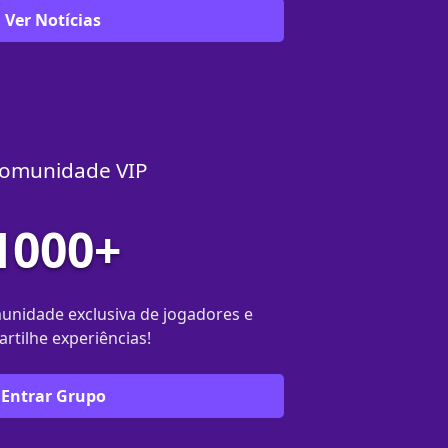
Ver Notícias
Comunidade VIP
1000+
unidade exclusiva de jogadores e
rtilhe experiências!
Entrar Grupo