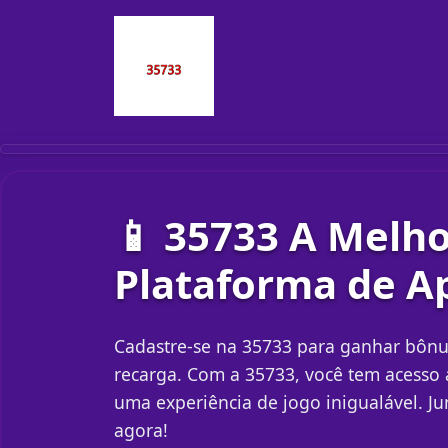
📱 35733 A Melh
Plataforma de A
Cadastre-se na 35733 para ganhar bônu
recarga. Com a 35733, você tem acesso 
uma experiência de jogo inigualável. J
agora!