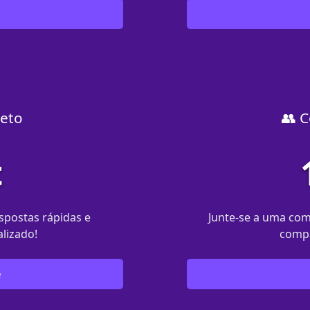
reto
👥 
t
espostas rápidas e
Junte-se a uma com
lizado!
compa
e