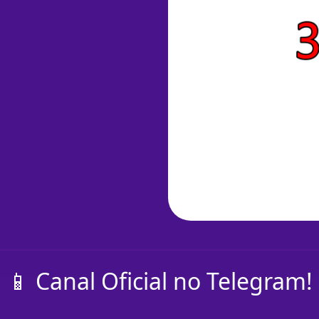
📱 Canal Oficial no Telegram!