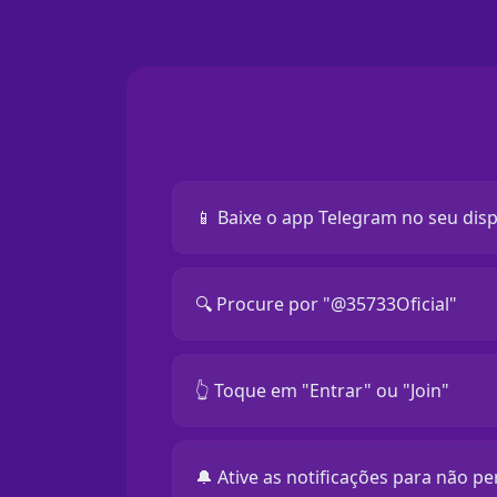
📱 Baixe o app Telegram no seu disp
🔍 Procure por "@35733Oficial"
👆 Toque em "Entrar" ou "Join"
🔔 Ative as notificações para não p