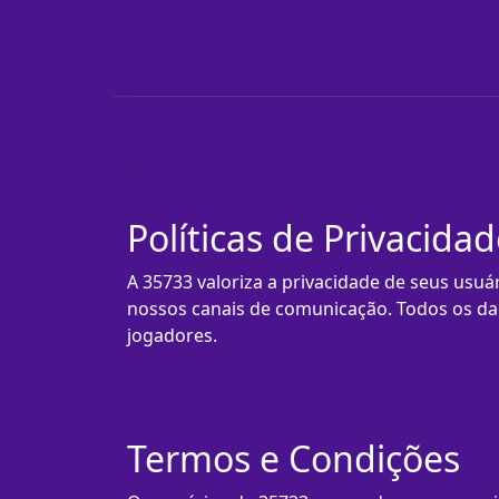
Políticas de Privacida
A 35733 valoriza a privacidade de seus usu
nossos canais de comunicação. Todos os dad
jogadores.
Termos e Condições