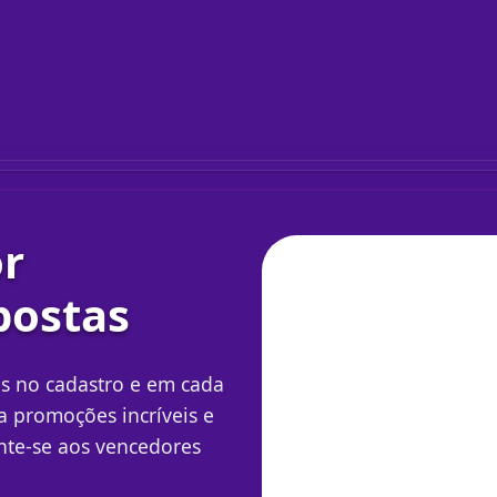
or
postas
s no cadastro e em cada
a promoções incríveis e
unte-se aos vencedores