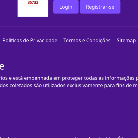
Login
Registrar-se
Políticas de Privacidade
Termos e Condições
Sitemap
de
ários e está empenhada em proteger todas as informações 
os coletados são utilizados exclusivamente para fins de m