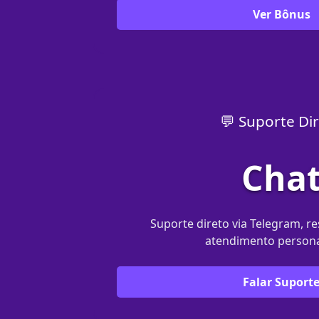
Ver Bônus
💬 Suporte Di
Cha
Suporte direto via Telegram, r
atendimento persona
Falar Suport