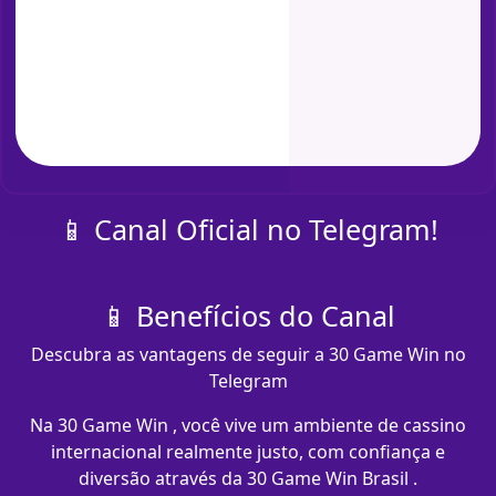
📱 Canal Oficial no Telegram!
📱 Benefícios do Canal
Descubra as vantagens de seguir a 30 Game Win no
Telegram
Na 30 Game Win , você vive um ambiente de cassino
internacional realmente justo, com confiança e
diversão através da 30 Game Win Brasil .