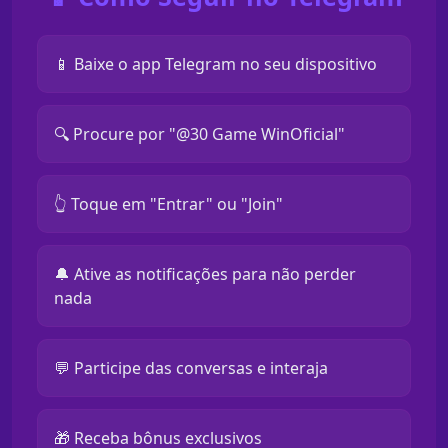
📱 Baixe o app Telegram no seu dispositivo
🔍 Procure por "@30 Game WinOficial"
👆 Toque em "Entrar" ou "Join"
🔔 Ative as notificações para não perder
nada
💬 Participe das conversas e interaja
🎁 Receba bônus exclusivos