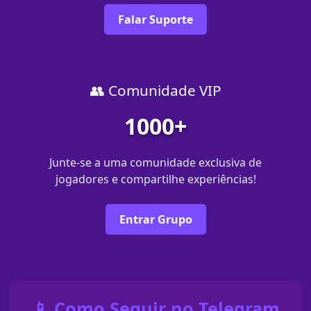
Falar Suporte
👥 Comunidade VIP
1000+
Junte-se a uma comunidade exclusiva de
jogadores e compartilhe experiências!
Entrar Grupo
📱 Como Seguir no Telegram