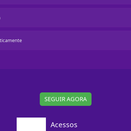
a
aticamente
SEGUIR AGORA
Acessos