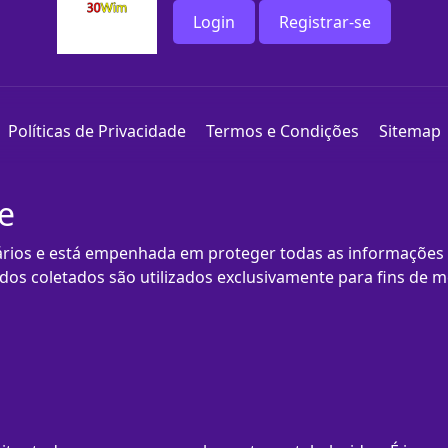
Login
Registrar-se
Políticas de Privacidade
Termos e Condições
Sitemap
de
uários e está empenhada em proteger todas as informações 
os coletados são utilizados exclusivamente para fins de m