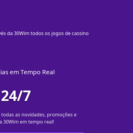
vés da 30Wim todos os jogos de cassino
cias em Tempo Real
24/7
e todas as novidades, promoções e
a 30Wim em tempo real!