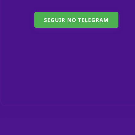
SEGUIR NO TELEGRAM