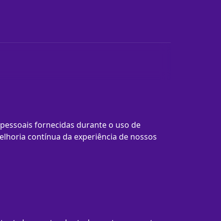
pessoais fornecidas durante o uso de
elhoria contínua da experiência de nossos