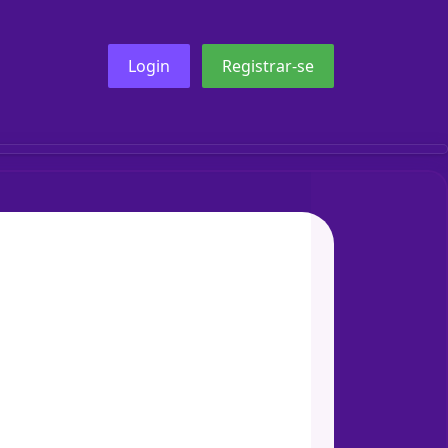
Login
Registrar-se