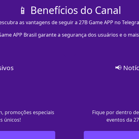
📱 Benefícios do Canal
escubra as vantagens de seguir a 27B Game APP no Telegr
 Game APP Brasil garante a segurança dos usuários e o mais
sivos
📢 Notí
m, promoções especiais
Fique por dentro d
s únicos!
eventos da 2