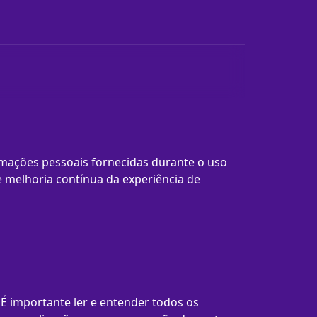
rmações pessoais fornecidas durante o uso
e melhoria contínua da experiência de
É importante ler e entender todos os