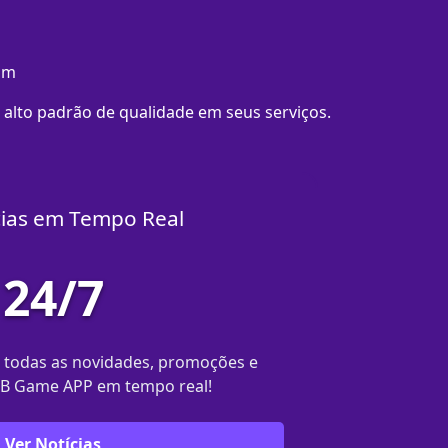
am
 alto padrão de qualidade em seus serviços.
cias em Tempo Real
24/7
e todas as novidades, promoções e
7B Game APP em tempo real!
Ver Notícias