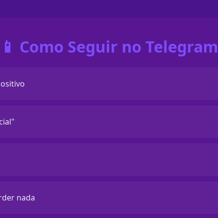
📱 Como Seguir no Telegram
ositivo
ial"
erder nada