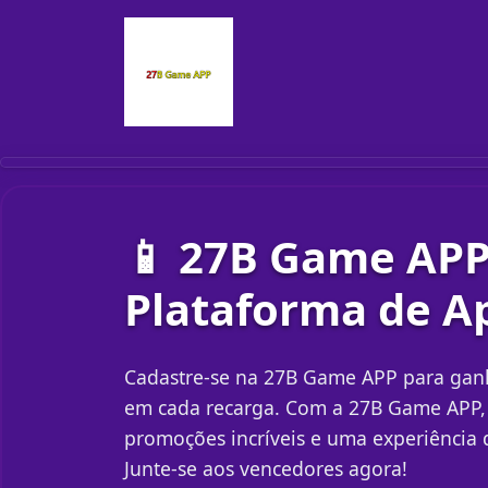
📱 27B Game APP
Plataforma de A
Cadastre-se na 27B Game APP para gan
em cada recarga. Com a 27B Game APP, 
promoções incríveis e uma experiência d
Junte-se aos vencedores agora!