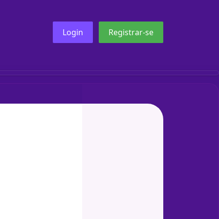
Login
Registrar-se