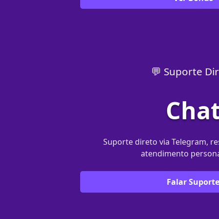
💬 Suporte Di
Cha
Suporte direto via Telegram, r
atendimento persona
Falar Suport