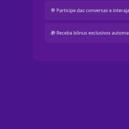
💬 Participe das conversas e interaj
🎁 Receba bônus exclusivos autom