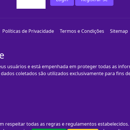
Políticas de Privacidade
Termos e Condições
Sitemap
de
seus usuários e está empenhada em proteger todas as info
dados coletados são utilizados exclusivamente para fins d
respeitar todas as regras e regulamentos estabelecidos. 