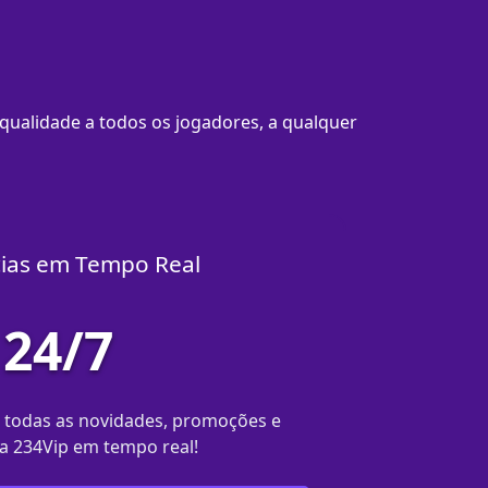
a qualidade a todos os jogadores, a qualquer
cias em Tempo Real
24/7
e todas as novidades, promoções e
a 234Vip em tempo real!