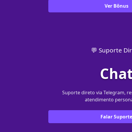
Ver Bônus
💬 Suporte Di
Cha
Suporte direto via Telegram, r
atendimento persona
Falar Suport