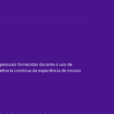
pessoais fornecidas durante o uso de
elhoria contínua da experiência de nossos