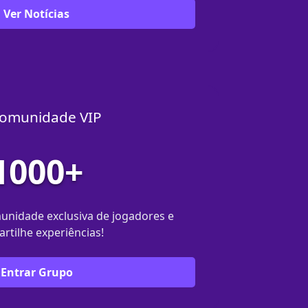
Ver Notícias
Comunidade VIP
1000+
unidade exclusiva de jogadores e
rtilhe experiências!
Entrar Grupo