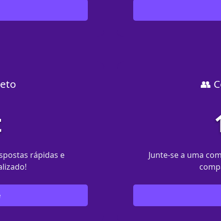
reto
👥 
t
espostas rápidas e
Junte-se a uma com
lizado!
compa
e