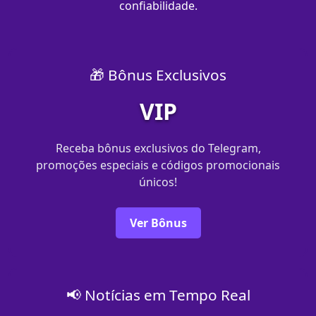
confiabilidade.
🎁 Bônus Exclusivos
VIP
Receba bônus exclusivos do Telegram,
promoções especiais e códigos promocionais
únicos!
Ver Bônus
📢 Notícias em Tempo Real