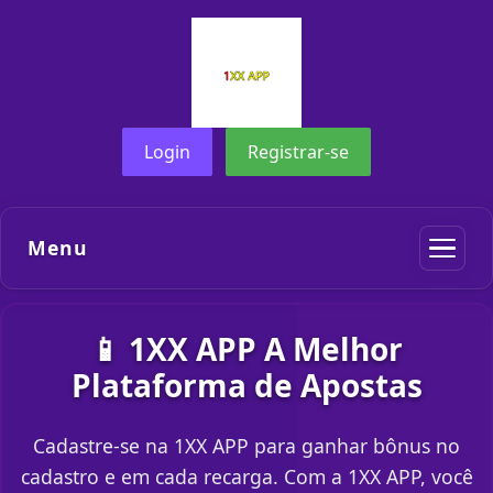
Login
Registrar-se
Menu
📱 1XX APP A Melhor
Plataforma de Apostas
Cadastre-se na 1XX APP para ganhar bônus no
cadastro e em cada recarga. Com a 1XX APP, você