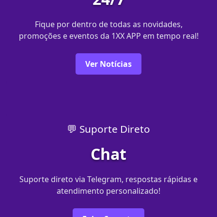
Fique por dentro de todas as novidades,
promoções e eventos da 1XX APP em tempo real!
Ver Notícias
💬 Suporte Direto
Chat
Suporte direto via Telegram, respostas rápidas e
atendimento personalizado!