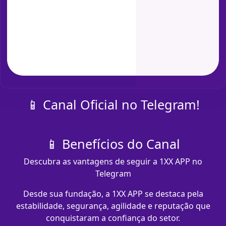
📱 Canal Oficial no Telegram!
📱 Benefícios do Canal
Descubra as vantagens de seguir a 1XX APP no
Telegram
Desde sua fundação, a 1XX APP se destaca pela
estabilidade, segurança, agilidade e reputação que
conquistaram a confiança do setor.