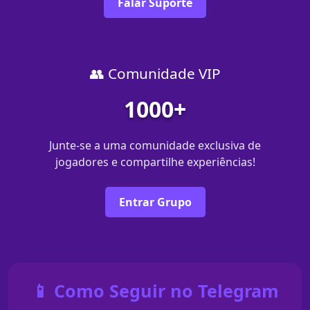
Falar Suporte
👥 Comunidade VIP
1000+
Junte-se a uma comunidade exclusiva de
jogadores e compartilhe experiências!
Entrar Grupo
📱 Como Seguir no Telegram