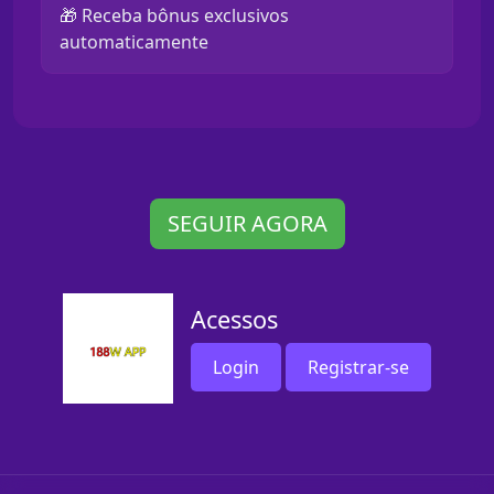
🎁 Receba bônus exclusivos
automaticamente
SEGUIR AGORA
Acessos
Login
Registrar-se