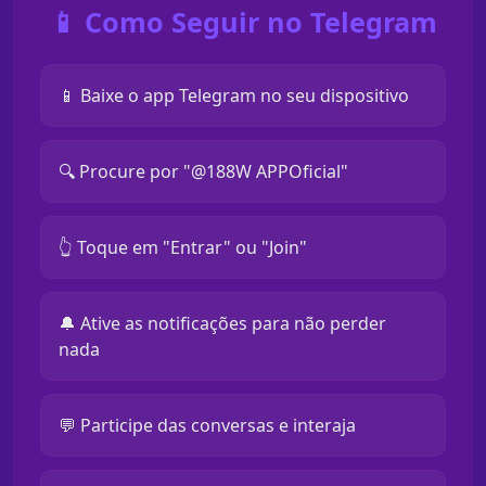
📱 Como Seguir no Telegram
📱 Baixe o app Telegram no seu dispositivo
🔍 Procure por "@188W APPOficial"
👆 Toque em "Entrar" ou "Join"
🔔 Ative as notificações para não perder
nada
💬 Participe das conversas e interaja