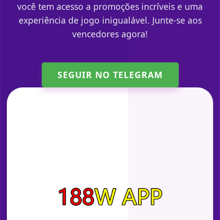
você tem acesso a promoções incríveis e uma
experiência de jogo inigualável. Junte-se aos
vencedores agora!
SEGUIR NO TELEGRAM