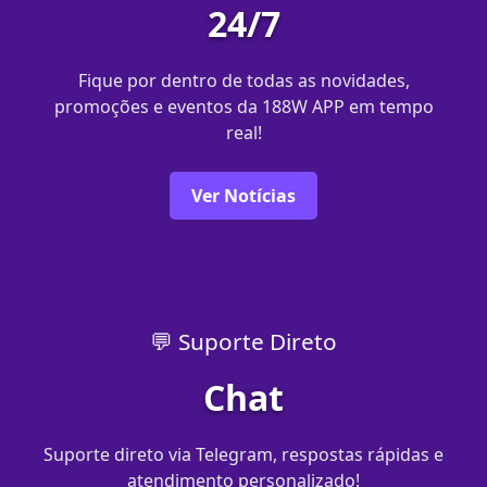
24/7
Fique por dentro de todas as novidades,
promoções e eventos da 188W APP em tempo
real!
Ver Notícias
💬 Suporte Direto
Chat
Suporte direto via Telegram, respostas rápidas e
atendimento personalizado!