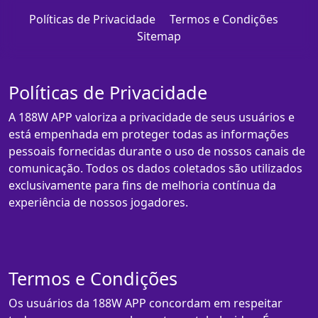
Políticas de Privacidade
Termos e Condições
Sitemap
Políticas de Privacidade
A 188W APP valoriza a privacidade de seus usuários e
está empenhada em proteger todas as informações
pessoais fornecidas durante o uso de nossos canais de
comunicação. Todos os dados coletados são utilizados
exclusivamente para fins de melhoria contínua da
experiência de nossos jogadores.
Termos e Condições
Os usuários da 188W APP concordam em respeitar