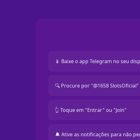
📱 Baixe o app Telegram no seu disp
🔍 Procure por "@1658 SlotsOficial"
👆 Toque em "Entrar" ou "Join"
🔔 Ative as notificações para não p