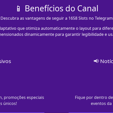
📱 Benefícios do Canal
Descubra as vantagens de seguir a 1658 Slots no Telegram
n adaptativo que otimiza automaticamente o layout para dif
mensionados dinamicamente para garantir legibilidade e usa
sivos
📢 Notí
m, promoções especiais
Fique por dentro d
s únicos!
eventos da 