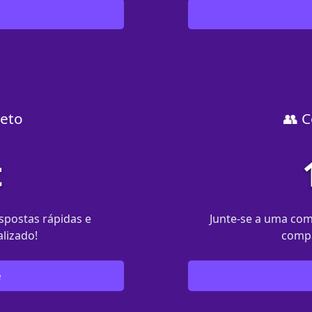
reto
👥 
t
espostas rápidas e
Junte-se a uma com
lizado!
compa
e