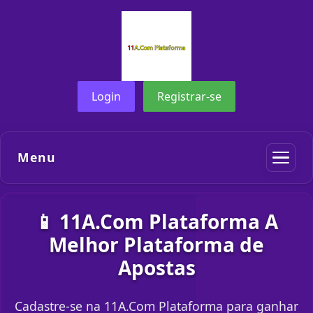
Login
Registrar-se
Menu
📱 11A.Com Plataforma A
Melhor Plataforma de
Apostas
Cadastre-se na 11A.Com Plataforma para ganhar