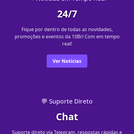
24/7
Fique por dentro de todas as novidades,
promoções e eventos da 10Brl Com em tempo
real!
Ver Notícias
💬 Suporte Direto
Chat
Suporte direto via Telegram, respostas rápidas e