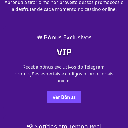
Aprenda a tirar o melhor proveito dessas promoções e
a desfrutar de cada momento no cassino online.
🎁 Bônus Exclusivos
VIP
Receba bônus exclusivos do Telegram,
promoções especiais e códigos promocionais
únicos!
Ver Bônus
📢 Notícias em Tempo Real