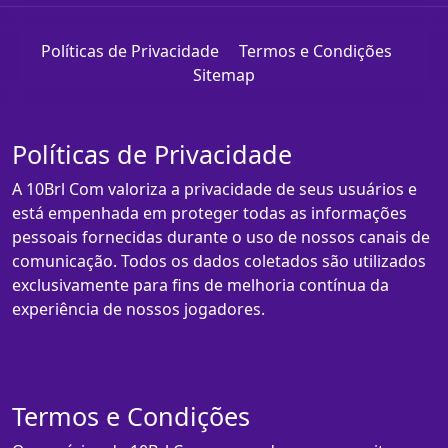
Políticas de Privacidade
Termos e Condições
Sitemap
Políticas de Privacidade
A 10Brl Com valoriza a privacidade de seus usuários e
está empenhada em proteger todas as informações
pessoais fornecidas durante o uso de nossos canais de
comunicação. Todos os dados coletados são utilizados
exclusivamente para fins de melhoria contínua da
experiência de nossos jogadores.
Termos e Condições